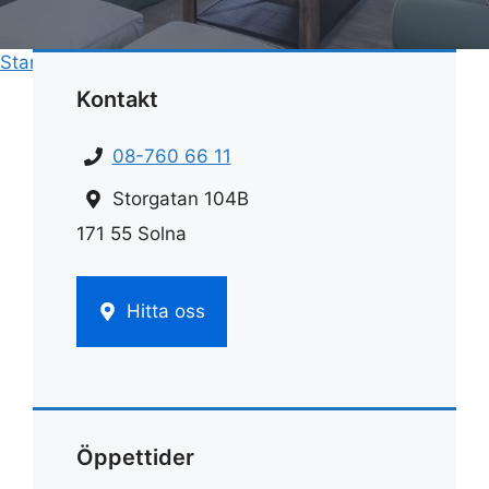
Start
»
Städning
»
Vad ingår i hemstädning
Kontakt
08-760 66 11
Storgatan 104B
171 55 Solna
Hitta oss
Öppettider