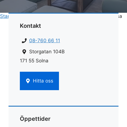
Start
»
Fönsterputs
»
Tvätta fönster med mirakeltrasa
Kontakt
08-760 66 11
Storgatan 104B
171 55 Solna
Hitta oss
Öppettider