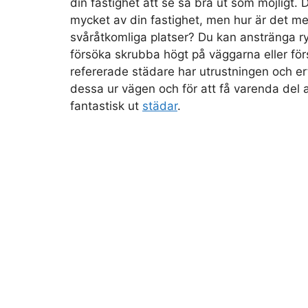
din fastighet att se så bra ut som möjligt.
mycket av din fastighet, men hur är det m
svåråtkomliga platser? Du kan anstränga 
försöka skrubba högt på väggarna eller för
refererade städare har utrustningen och e
dessa ur vägen och för att få varenda del a
fantastisk ut
städar
.