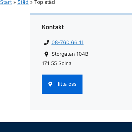
Start
»
Städ
»
Top städ
Kontakt
08-760 66 11
Storgatan 104B
171 55 Solna
Hitta oss