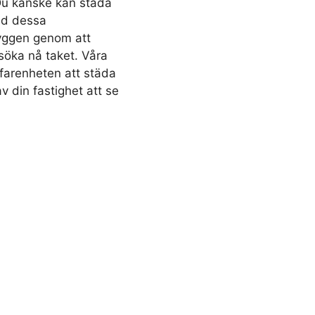
 Du kanske kan städa
ed dessa
ryggen genom att
söka nå taket. Våra
rfarenheten att städa
v din fastighet att se