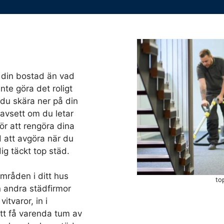
a din bostad än vad
nte göra det roligt
du skära ner på din
Oavsett om du letar
ör att rengöra dina
d att avgöra när du
dig täckt top städ.
mråden i ditt hus
to
ån andra städfirmor
itvaror, in i
att få varenda tum av