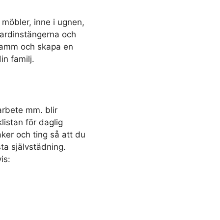
möbler, inne i ugnen,
gardinstängerna och
t damm och skapa en
n familj.
arbete mm. blir
istan för daglig
aker och ting så att du
a självstädning.
is: