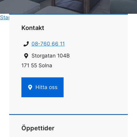
Start
»
Städning
»
Storstädning checklista
Kontakt
08-760 66 11
Storgatan 104B
171 55 Solna
Hitta oss
Öppettider