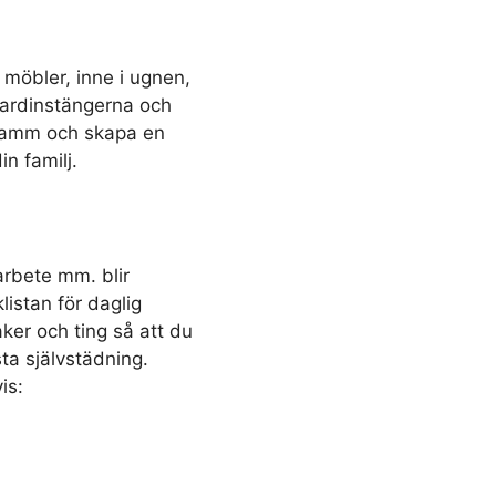
möbler, inne i ugnen,
gardinstängerna och
t damm och skapa en
n familj.
arbete mm. blir
istan för daglig
aker och ting så att du
a självstädning.
is: