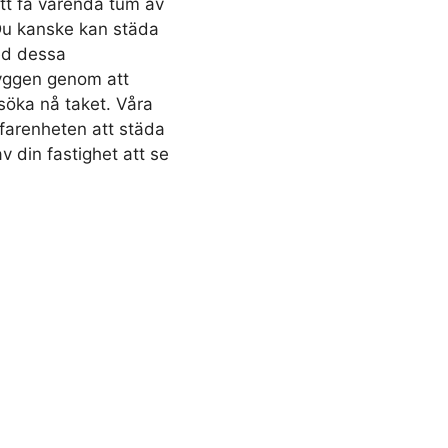
att få varenda tum av
 Du kanske kan städa
ed dessa
ryggen genom att
söka nå taket. Våra
rfarenheten att städa
v din fastighet att se