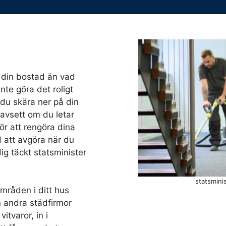
a din bostad än vad
nte göra det roligt
du skära ner på din
Oavsett om du letar
ör att rengöra dina
d att avgöra när du
dig täckt statsminister
statsmini
mråden i ditt hus
ån andra städfirmor
itvaror, in i