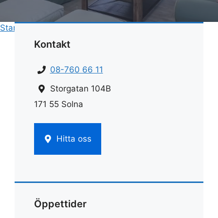
Start
»
Städ
»
Städutrustning proffs
Kontakt
08-760 66 11
Storgatan 104B
171 55 Solna
Hitta oss
Öppettider