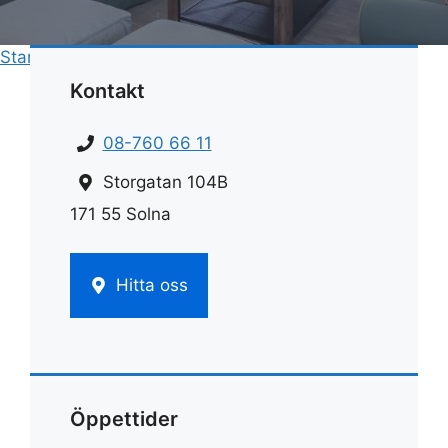
Start
»
Städ
»
Städfirmor hedemora
Kontakt
08-760 66 11
Storgatan 104B
171 55 Solna
Hitta oss
Öppettider