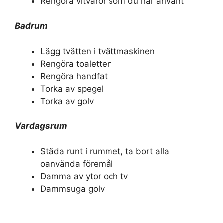
Rengöra vitvaror som du har använt
Badrum
Lägg tvätten i tvättmaskinen
Rengöra toaletten
Rengöra handfat
Torka av spegel
Torka av golv
Vardagsrum
Städa runt i rummet, ta bort alla
oanvända föremål
Damma av ytor och tv
Dammsuga golv