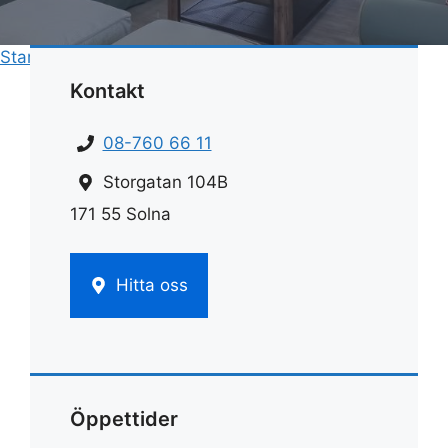
Start
»
Städfirma
»
Städfirma danderyd
Kontakt
08-760 66 11
Storgatan 104B
171 55 Solna
Hitta oss
Öppettider