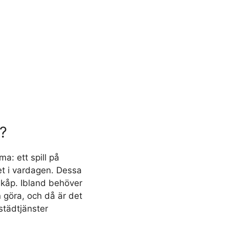
a?
a: ett spill på
et i vardagen. Dessa
 skåp. Ibland behöver
 göra, och då är det
städtjänster