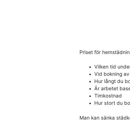
Priset för hemstädnin
Vilken tid unde
Vid bokning av
Hur långt du bo
Är arbetet base
Timkostnad
Hur stort du bo
Man kan sänka städk