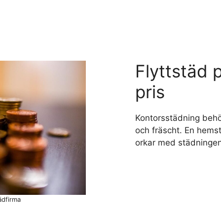
Flyttstäd 
pris
Kontorsstädning behöv
och fräscht. En hems
orkar med städningen e
ädfirma