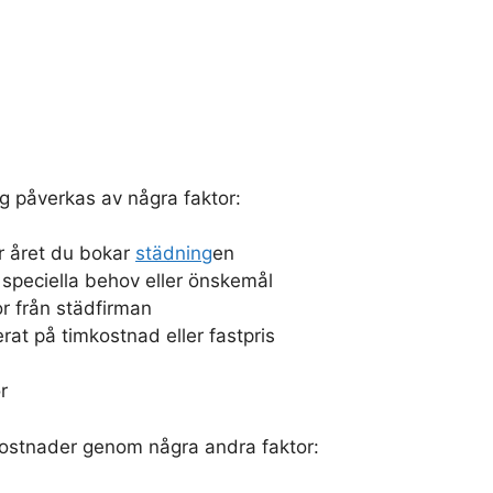
g påverkas av några faktor:
r året du bokar
städning
en
 speciella behov eller önskemål
r från städfirman
rat på timkostnad eller fastpris
r
ostnader genom några andra faktor: