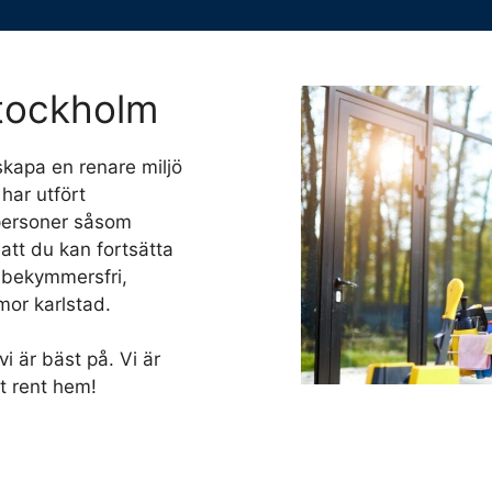
Stockholm
skapa en renare miljö
 har utfört
atpersoner såsom
 att du kan fortsätta
en bekymmersfri,
mor karlstad.
i är bäst på. Vi är
t rent hem!