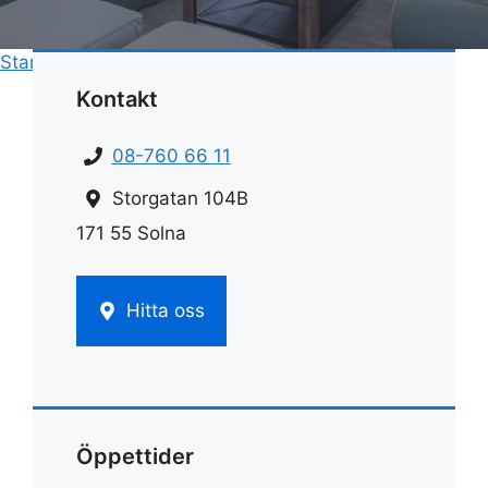
Start
»
Hemstädnings pris
»
Städfirma flyttstäd pris
Kontakt
08-760 66 11
Storgatan 104B
171 55 Solna
Hitta oss
Öppettider