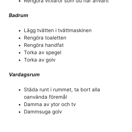
Rengöra vitvaror som du har använt
Badrum
Lägg tvätten i tvättmaskinen
Rengöra toaletten
Rengöra handfat
Torka av spegel
Torka av golv
Vardagsrum
Städa runt i rummet, ta bort alla
oanvända föremål
Damma av ytor och tv
Dammsuga golv