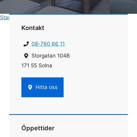
Start
»
Städ
»
Städa rummet steg för steg
Kontakt
08-760 66 11
Storgatan 104B
171 55 Solna
Hitta oss
Öppettider