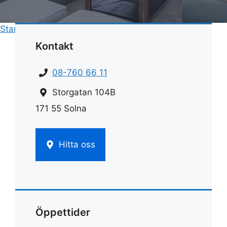
Start
»
Städ
»
Städa med bikarbonat
Kontakt
08-760 66 11
Storgatan 104B
171 55 Solna
Hitta oss
Öppettider