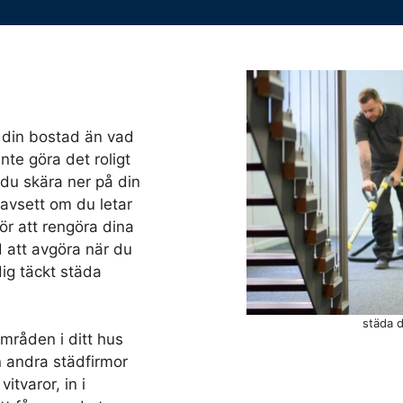
a din bostad än vad
nte göra det roligt
du skära ner på din
Oavsett om du letar
ör att rengöra dina
d att avgöra när du
dig täckt städa
städa 
mråden i ditt hus
ån andra städfirmor
itvaror, in i