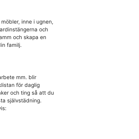
möbler, inne i ugnen,
gardinstängerna och
t damm och skapa en
n familj.
arbete mm. blir
istan för daglig
aker och ting så att du
a självstädning.
is: