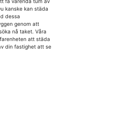
att få varenda tum av
 Du kanske kan städa
ed dessa
ryggen genom att
söka nå taket. Våra
rfarenheten att städa
v din fastighet att se