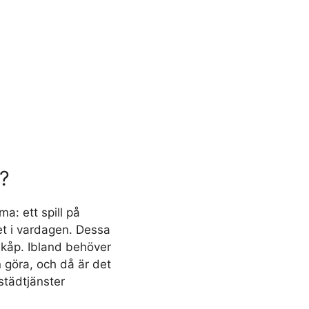
a?
a: ett spill på
et i vardagen. Dessa
 skåp. Ibland behöver
 göra, och då är det
städtjänster