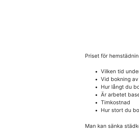
Priset för hemstädnin
Vilken tid unde
Vid bokning av
Hur långt du bo
Är arbetet base
Timkostnad
Hur stort du bo
Man kan sänka städk