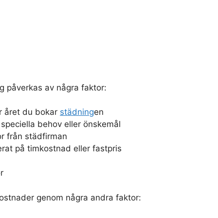
g påverkas av några faktor:
r året du bokar
städning
en
 speciella behov eller önskemål
r från städfirman
rat på timkostnad eller fastpris
r
ostnader genom några andra faktor: