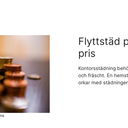
Flyttstäd 
pris
Kontorsstädning behöv
och fräscht. En hems
orkar med städningen e
rma