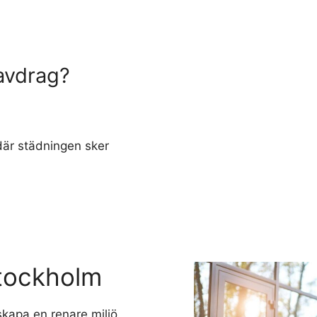
 avdrag?
där städningen sker
Stockholm
skapa en renare miljö