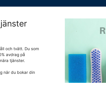
jänster
åll och tvätt. Du som
 50% avdrag på
ära tjänster.
g när du bokar din