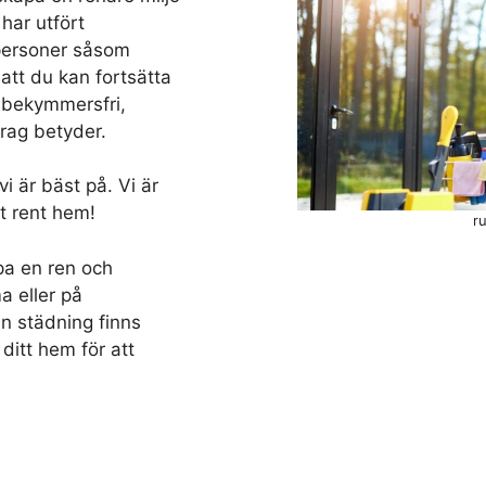
 har utfört
atpersoner såsom
 att du kan fortsätta
en bekymmersfri,
drag betyder.
i är bäst på. Vi är
t rent hem!
r
pa en ren och
a eller på
in städning finns
 ditt hem för att