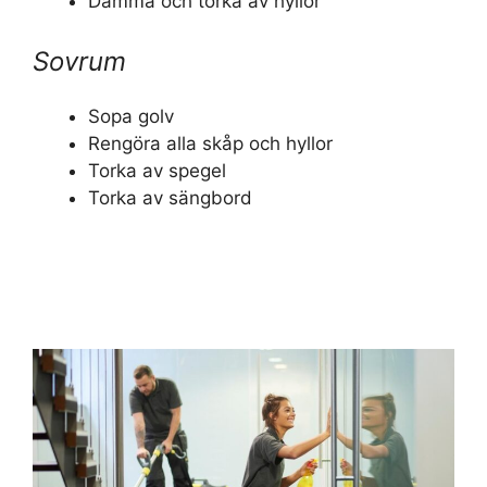
Damma och torka av hyllor
Sovrum
Sopa golv
Rengöra alla skåp och hyllor
Torka av spegel
Torka av sängbord