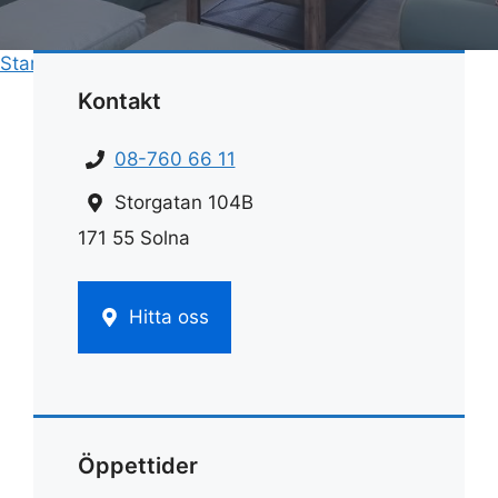
Start
»
Rengöring
»
Rengöring ugn bikarbonat
Kontakt
08-760 66 11
Storgatan 104B
171 55 Solna
Hitta oss
Öppettider