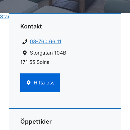
Start
»
Rengöring
»
Rengöring kaffemaskin ättika
Kontakt
08-760 66 11
Storgatan 104B
171 55 Solna
Hitta oss
Öppettider