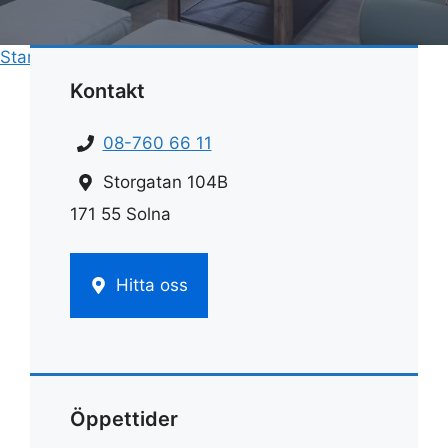
Start
»
Rengöring
»
Rengöring av ugnslucka
Kontakt
08-760 66 11
Storgatan 104B
171 55 Solna
Hitta oss
Öppettider