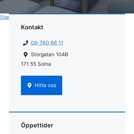
Start
»
Rengöring
»
Rengöring av ugn med såpa
Kontakt
08-760 66 11
Storgatan 104B
171 55 Solna
Hitta oss
Öppettider