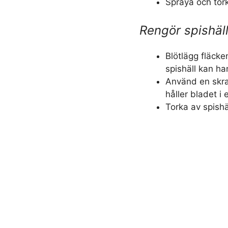
Spraya och tork
Rengör spishäl
Blötlägg fläcke
spishäll kan han
Använd en skra
håller bladet i 
Torka av spishä