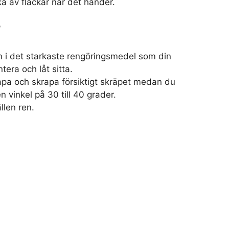
a av fläckar när det händer.
l
n i det starkaste rengöringsmedel som din
tera och låt sitta.
pa och skrapa försiktigt skräpet medan du
en vinkel på 30 till 40 grader.
llen ren.