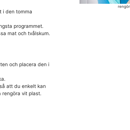
rengör
et i den tomma
ängsta programmet.
ssa mat och tvålskum.
ten och placera den i
ka.
å att du enkelt kan
rengöra vit plast.