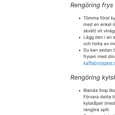
Rengöring frys
Tömma först ky
med en enkel l
skvätt vit vinä
Lägg den i en s
och torka av m
Du kan sedan t
frysen med din
kaffebryggare 
Rengöring kyls
Blanda ihop lik
Förvara detta 
kylskåpet (med e
rengöra spill.