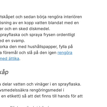
lskåpet och sedan börja rengöra interiören
ösning av en kopp vatten blandat med en
ger och en sked diskmedel.
prayflaska och spraya frysen ordentligt
ed en svamp.
orka den med hushållspapper, fylla på
a föremål och slå på den igen
rengöra
med ättika
.
kåp
a delar vatten och vinäger i en sprayflaska.
livsmedelssäkra rengöringsmedel i
n etikett) så att det finns till hands för att