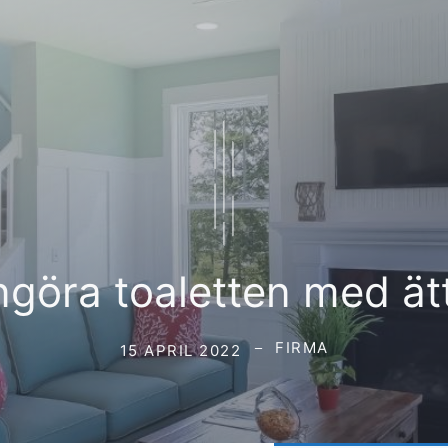
göra toaletten med ät
FIRMA
15 APRIL 2022