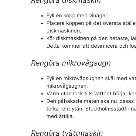
Rengöra diskmaskin
Fyll en kopp med vinäger.
Placera koppen på det översta ställ
diskmaskinen.
Kör diskmaskinen på den hetaste, l
Detta kommer att desinficera och lo
Rengöra mikrovågsugn
Fyll en mikrovågsugnen skål med vat
mikrovågsugnen.
Värm utan lock tills vattnet börjar ko
Den påbakade maten ska nu lossas s
torka rent ytan, Stockholmsstädfirma
med ättika.
Rengöra tvättmaskin