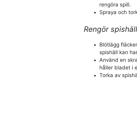
rengöra spill.
Spraya och tork
Rengör spishäl
Blötlägg fläcke
spishäll kan han
Använd en skra
håller bladet i 
Torka av spishä