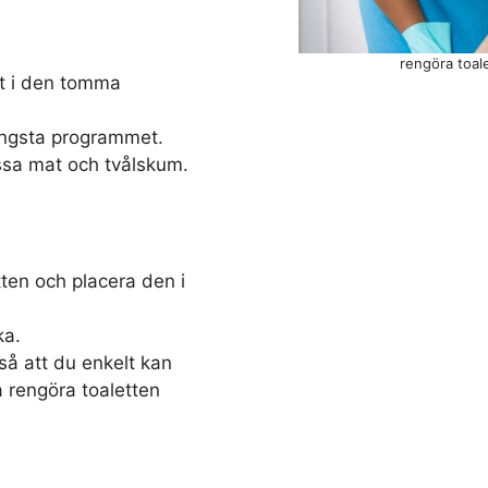
rengöra toal
et i den tomma
ängsta programmet.
ssa mat och tvålskum.
ten och placera den i
ka.
å att du enkelt kan
 rengöra toaletten