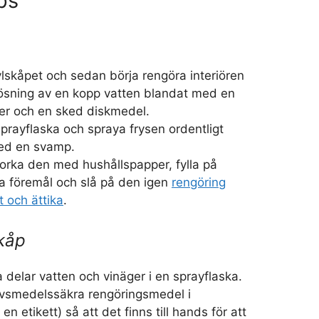
ps
lskåpet och sedan börja rengöra interiören
ösning av en kopp vatten blandat med en
ger och en sked diskmedel.
prayflaska och spraya frysen ordentligt
ed en svamp.
orka den med hushållspapper, fylla på
a föremål och slå på den igen
rengöring
 och ättika
.
kåp
a delar vatten och vinäger i en sprayflaska.
livsmedelssäkra rengöringsmedel i
n etikett) så att det finns till hands för att