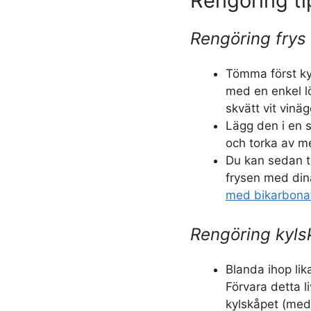
Rengöring ti
Rengöring frys
Tömma först ky
med en enkel l
skvätt vit vinä
Lägg den i en s
och torka av m
Du kan sedan t
frysen med din
med bikarbonat
Rengöring kyls
Blanda ihop lik
Förvara detta 
kylskåpet (med e