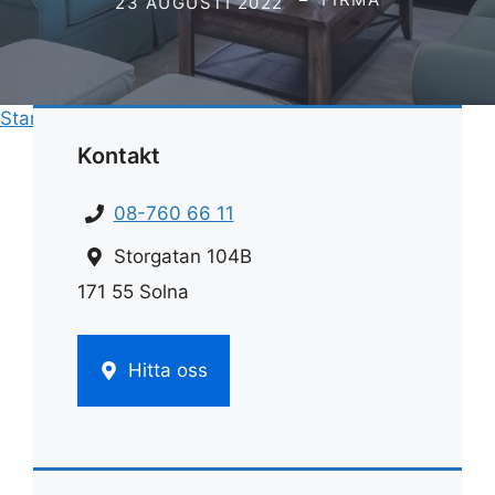
23 AUGUSTI 2022
Start
»
Rengöring
»
Rengöra stenplattor med ättika
Kontakt
08-760 66 11
Storgatan 104B
171 55 Solna
Hitta oss