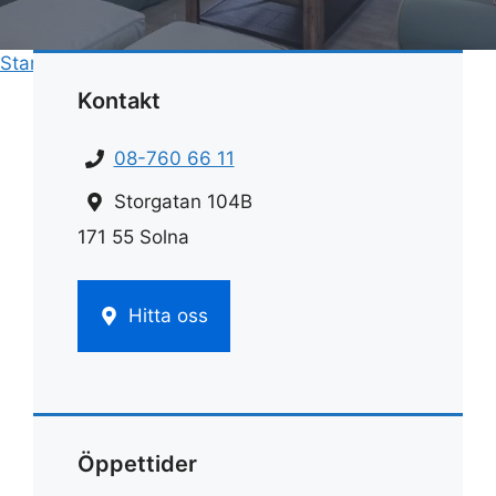
Start
»
Rengöring
»
Rengöra silversmycken
Kontakt
08-760 66 11
Storgatan 104B
171 55 Solna
Hitta oss
Öppettider