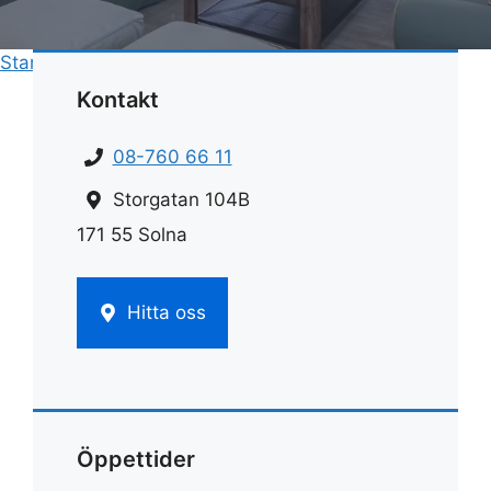
Start
»
Rengöring
»
Rengöra matta bikarbonat
Kontakt
08-760 66 11
Storgatan 104B
171 55 Solna
Hitta oss
Öppettider