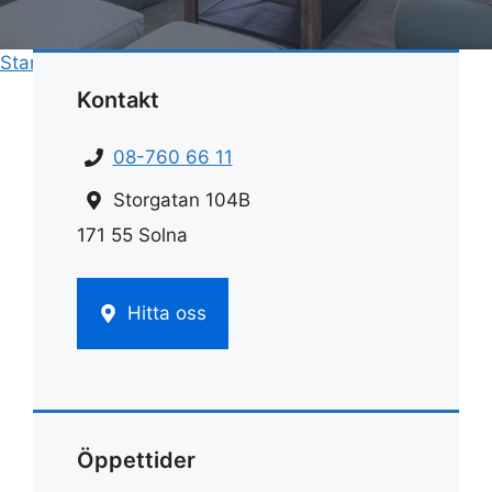
Start
»
Rengöring
»
Rengöra marmorbord
Kontakt
08-760 66 11
Storgatan 104B
171 55 Solna
Hitta oss
Öppettider