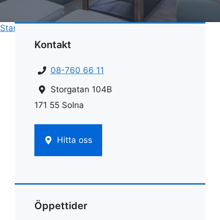
Start
»
Rengöring
»
Rengöra kakel i badrum
Kontakt
08-760 66 11
Storgatan 104B
171 55 Solna
Hitta oss
Öppettider