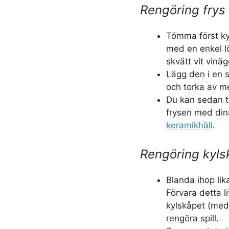
Rengöring frys
Tömma först ky
med en enkel l
skvätt vit vinä
Lägg den i en s
och torka av m
Du kan sedan t
frysen med din
keramikhäll
.
Rengöring kyls
Blanda ihop lik
Förvara detta 
kylskåpet (med e
rengöra spill.