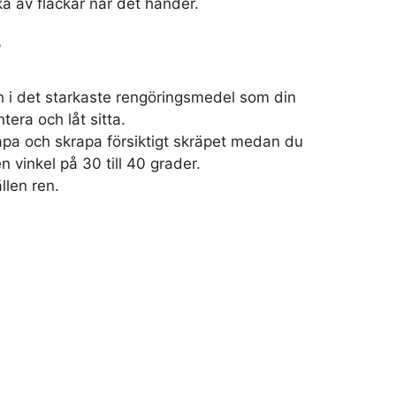
a av fläckar när det händer.
l
n i det starkaste rengöringsmedel som din
tera och låt sitta.
pa och skrapa försiktigt skräpet medan du
en vinkel på 30 till 40 grader.
llen ren.