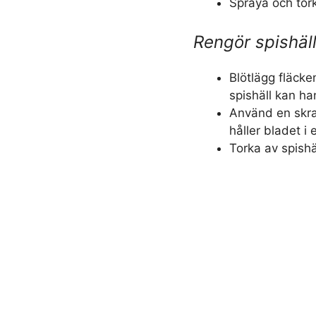
Spraya och tork
Rengör spishäl
Blötlägg fläcke
spishäll kan han
Använd en skra
håller bladet i 
Torka av spishä