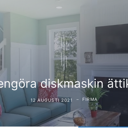
engöra diskmaskin ätti
FIRMA
12 AUGUSTI 2021