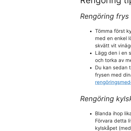
Rengöring ti
Rengöring frys
Tömma först ky
med en enkel l
skvätt vit vinä
Lägg den i en s
och torka av m
Du kan sedan t
frysen med din
rengöringsmed
Rengöring kyls
Blanda ihop lik
Förvara detta 
kylskåpet (med e