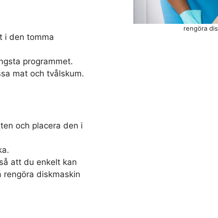
rengöra dis
et i den tomma
ängsta programmet.
ssa mat och tvålskum.
ten och placera den i
ka.
å att du enkelt kan
a rengöra diskmaskin