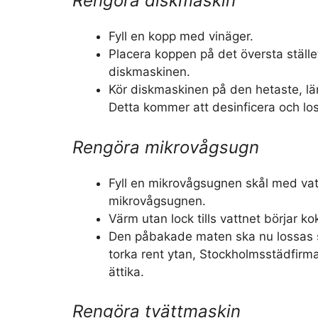
Rengöra diskmaskin
Fyll en kopp med vinäger.
Placera koppen på det översta ställ
diskmaskinen.
Kör diskmaskinen på den hetaste, l
Detta kommer att desinficera och lo
Rengöra mikrovågsugn
Fyll en mikrovågsugnen skål med vat
mikrovågsugnen.
Värm utan lock tills vattnet börjar ko
Den påbakade maten ska nu lossas s
torka rent ytan, Stockholmsstädfirm
ättika.
Rengöra tvättmaskin