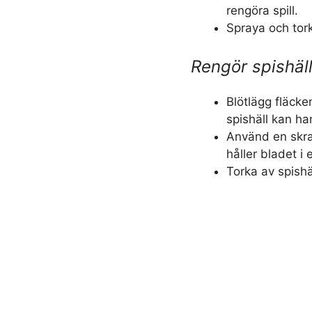
rengöra spill.
Spraya och tork
Rengör spishäl
Blötlägg fläcke
spishäll kan han
Använd en skra
håller bladet i 
Torka av spishä