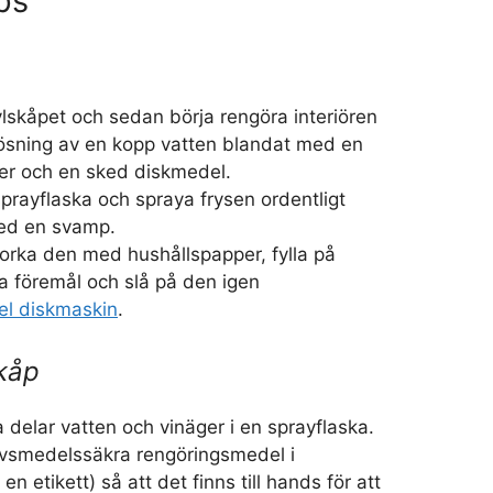
ps
lskåpet och sedan börja rengöra interiören
ösning av en kopp vatten blandat med en
ger och en sked diskmedel.
prayflaska och spraya frysen ordentligt
ed en svamp.
orka den med hushållspapper, fylla på
a föremål och slå på den igen
el diskmaskin
.
kåp
a delar vatten och vinäger i en sprayflaska.
livsmedelssäkra rengöringsmedel i
n etikett) så att det finns till hands för att