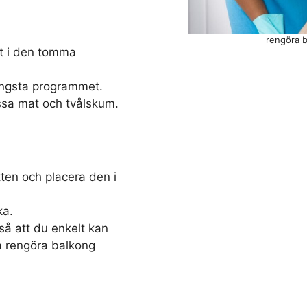
rengöra b
et i den tomma
ängsta programmet.
ssa mat och tvålskum.
ten och placera den i
ka.
å att du enkelt kan
a rengöra balkong