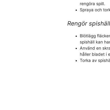
rengöra spill.
Spraya och tork
Rengör spishäl
Blötlägg fläcke
spishäll kan han
Använd en skra
håller bladet i 
Torka av spishä