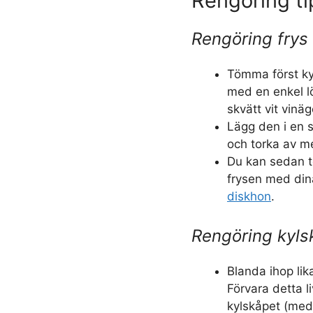
Rengöring ti
Rengöring frys
Tömma först ky
med en enkel l
skvätt vit vinä
Lägg den i en s
och torka av m
Du kan sedan t
frysen med din
diskhon
.
Rengöring kyls
Blanda ihop lik
Förvara detta 
kylskåpet (med e