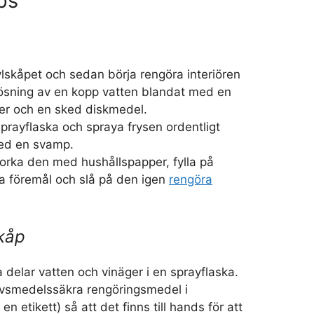
ps
lskåpet och sedan börja rengöra interiören
ösning av en kopp vatten blandat med en
ger och en sked diskmedel.
prayflaska och spraya frysen ordentligt
ed en svamp.
orka den med hushållspapper, fylla på
a föremål och slå på den igen
rengöra
kåp
a delar vatten och vinäger i en sprayflaska.
livsmedelssäkra rengöringsmedel i
n etikett) så att det finns till hands för att