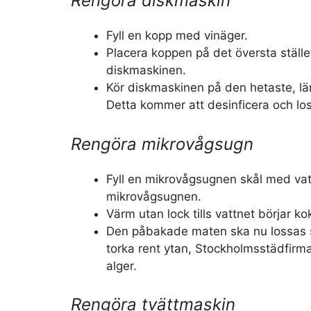
Rengöra diskmaskin
Fyll en kopp med vinäger.
Placera koppen på det översta ställ
diskmaskinen.
Kör diskmaskinen på den hetaste, l
Detta kommer att desinficera och lo
Rengöra mikrovågsugn
Fyll en mikrovågsugnen skål med vat
mikrovågsugnen.
Värm utan lock tills vattnet börjar ko
Den påbakade maten ska nu lossas s
torka rent ytan, Stockholmsstädfirm
alger.
Rengöra tvättmaskin