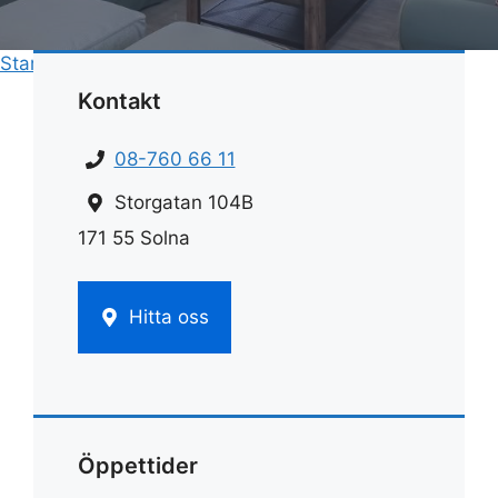
Start
»
Rengöring
»
Rengöra badrum med ättika
Kontakt
08-760 66 11
Storgatan 104B
171 55 Solna
Hitta oss
Öppettider