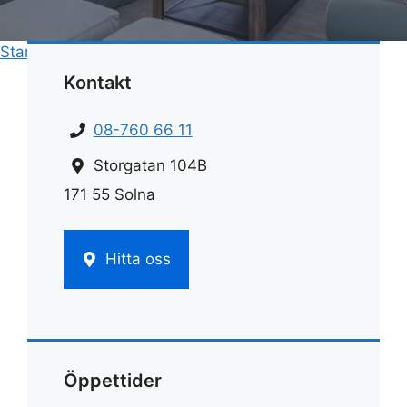
Start
»
Rengöring
»
Rengöra avlopp med bikarbonat
Kontakt
08-760 66 11
Storgatan 104B
171 55 Solna
Hitta oss
Öppettider