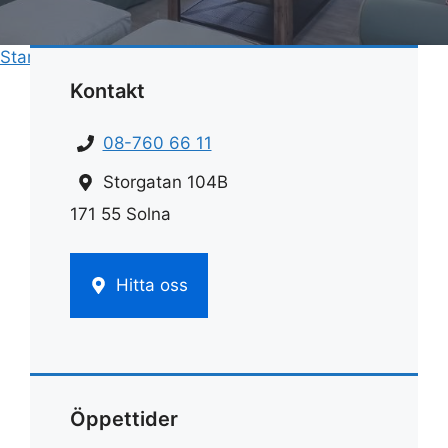
Start
»
Rengöring
»
Rengöra avlopp handfat
Kontakt
08-760 66 11
Storgatan 104B
171 55 Solna
Hitta oss
Öppettider