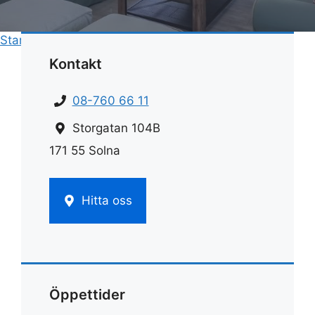
Start
»
Rengöring
»
Rengör ugn med bikarbonat
Kontakt
08-760 66 11
Storgatan 104B
171 55 Solna
Hitta oss
Öppettider