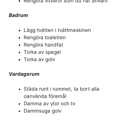
Rengöra vitvaror som du har använt
Badrum
Lägg tvätten i tvättmaskinen
Rengöra toaletten
Rengöra handfat
Torka av spegel
Torka av golv
Vardagsrum
Städa runt i rummet, ta bort alla
oanvända föremål
Damma av ytor och tv
Dammsuga golv