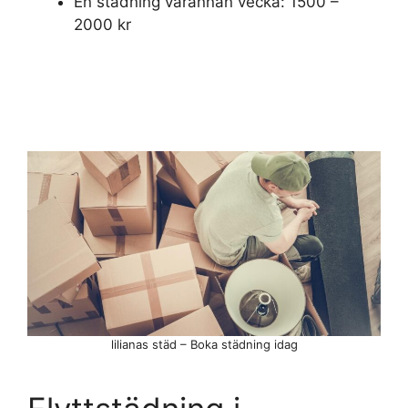
En städning varannan vecka: 1500 –
2000 kr
lilianas städ – Boka städning idag