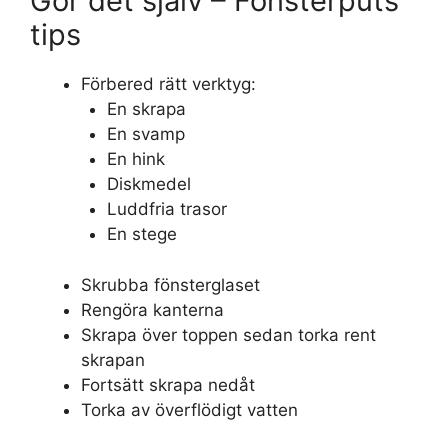
Gör det själv – Fönsterputs
tips
Förbered rätt verktyg:
En skrapa
En svamp
En hink
Diskmedel
Luddfria trasor
En stege
Skrubba fönsterglaset
Rengöra kanterna
Skrapa över toppen sedan torka rent
skrapan
Fortsätt skrapa nedåt
Torka av överflödigt vatten