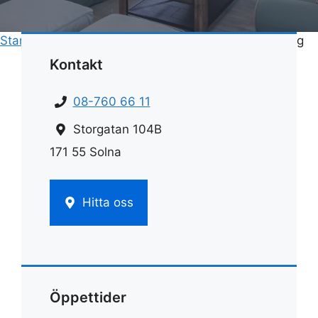
Start
»
Hemstädnings pris
»
Kostnad för flyttstädning
Kontakt
08-760 66 11
Storgatan 104B
171 55 Solna
Hitta oss
Öppettider