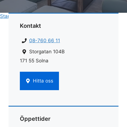
Start
»
Fönsterputs
»
Hur putsar man fönster
Kontakt
08-760 66 11
Storgatan 104B
171 55 Solna
Hitta oss
Öppettider