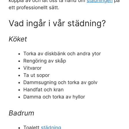
koppla av och låt oss ta hand om
städningen
på
ett professionellt sätt.
Vad ingår i vår städning?
Köket
Torka av diskbänk och andra ytor
Rengöring av skåp
Vitvaror
Ta ut sopor
Dammsugning och torka av golv
Handfat och kran
Damma och torka av hyllor
Badrum
Toalett
städning