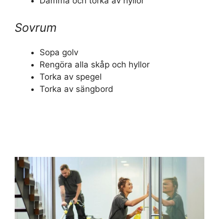
Damma och torka av hyllor
Sovrum
Sopa golv
Rengöra alla skåp och hyllor
Torka av spegel
Torka av sängbord