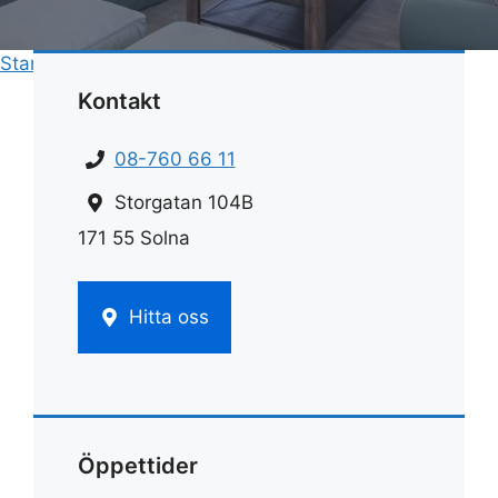
Start
»
Fönsterputs
»
Fönstertvätt stockholm
Kontakt
08-760 66 11
Storgatan 104B
171 55 Solna
Hitta oss
Öppettider