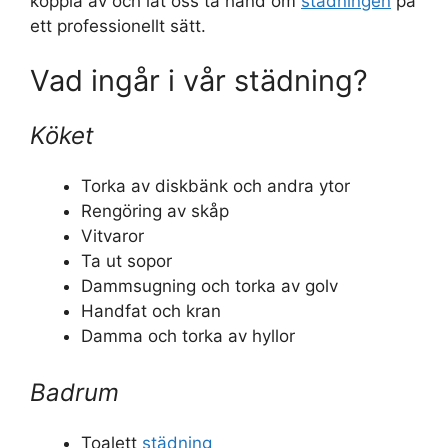
koppla av och låt oss ta hand om
städningen
på
ett professionellt sätt.
Vad ingår i vår städning?
Köket
Torka av diskbänk och andra ytor
Rengöring av skåp
Vitvaror
Ta ut sopor
Dammsugning och torka av golv
Handfat och kran
Damma och torka av hyllor
Badrum
Toalett
städning