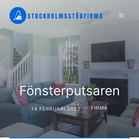
Hoppa
till
Meny
innehåll
Fönsterputsaren
FIRMA
14 FEBRUARI 2022