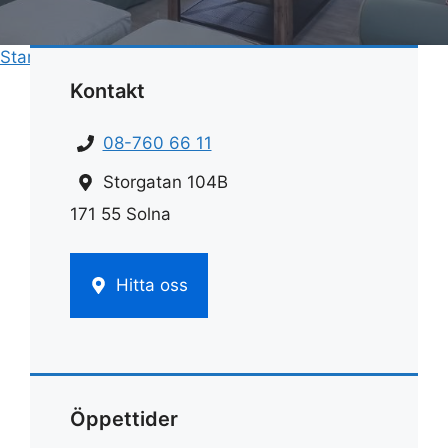
Start
»
Fönsterputs
»
Fönsterbänk marmor
Kontakt
08-760 66 11
Storgatan 104B
171 55 Solna
Hitta oss
Öppettider