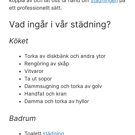
koppla av och låt oss ta hand om
städningen
på
ett professionellt sätt.
Vad ingår i vår städning?
Köket
Torka av diskbänk och andra ytor
Rengöring av skåp
Vitvaror
Ta ut sopor
Dammsugning och torka av golv
Handfat och kran
Damma och torka av hyllor
Badrum
Toalett
städning