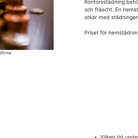
Kontorsstädning behöv
och fräscht. En hems
orkar med städningen e
Priset för hemstädnin
dfirma
Vilken tid unde