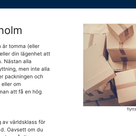
kholm
m är tomma (eller
ller din lägenhet att
n. Nästan alla
yttning, men inte alla
ter packningen och
 eller om
 man att få en hög
flyt
 av världsklass för
tad. Oavsett om du