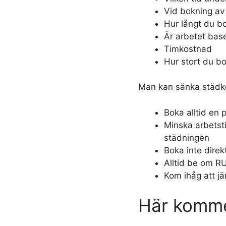
Vid bokning av
Hur långt du bo
Är arbetet base
Timkostnad
Hur stort du bo
Man kan sänka städk
Boka alltid en 
Minska arbetst
städningen
Boka inte direk
Alltid be om R
Kom ihåg att jä
Här komme