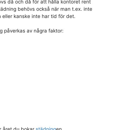
s då och då för att hålla kontoret rent
tädning behövs också när man t.ex. inte
ller kanske inte har tid för det.
g påverkas av några faktor:
r året du bokar
städning
en