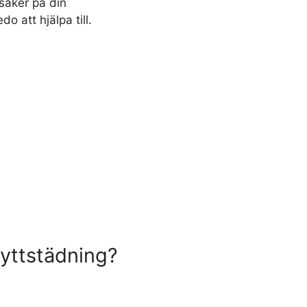
 saker på din
o att hjälpa till.
lyttstädning?