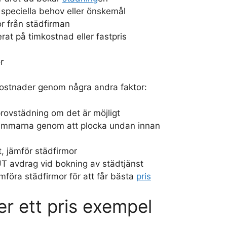
 speciella behov eller önskemål
r från städfirman
rat på timkostnad eller fastpris
r
ostnader genom några andra faktor:
provstädning om det är möjligt
immarna genom att plocka undan innan
t, jämför städfirmor
UT avdrag vid bokning av städtjänst
mföra städfirmor för att får bästa
pris
r ett pris exempel