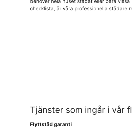
behöver hela huset städat eller bara vissa
checklista, är våra professionella städare red
Tjänster som ingår i vår f
Flyttstäd garanti