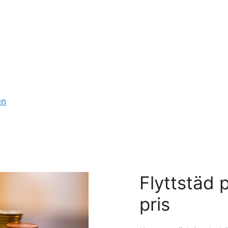
en
Flyttstäd 
pris