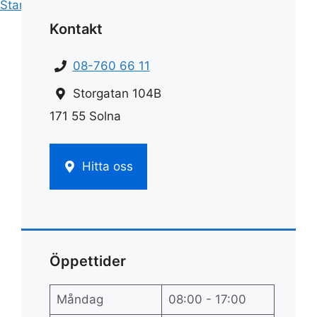
Start
»
Hemstädnings pris
»
Flytt och städ pris
Kontakt
08-760 66 11
Storgatan 104B
171 55 Solna
Hitta oss
Öppettider
Måndag
08:00 - 17:00