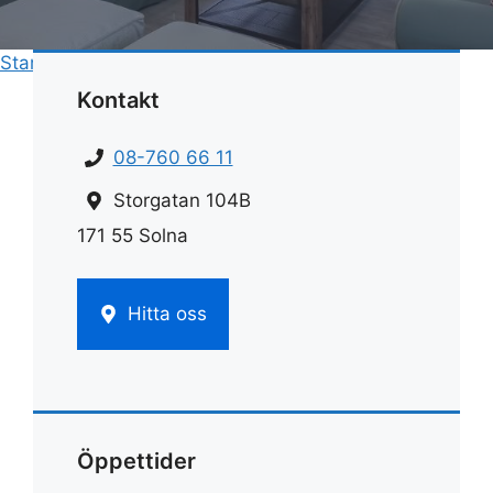
Start
»
Rengöring
»
Duschkabin rengöring
Kontakt
08-760 66 11
Storgatan 104B
171 55 Solna
Hitta oss
Öppettider