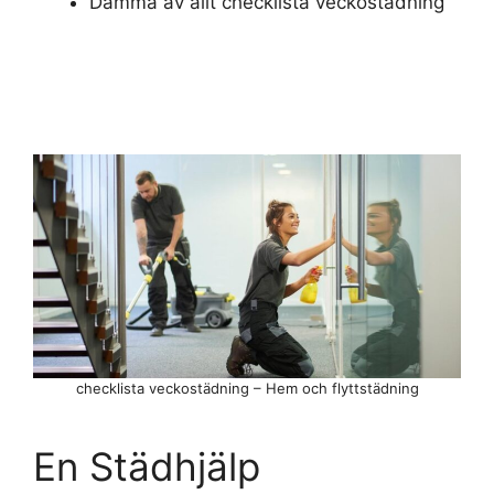
Damma av allt checklista veckostädning
checklista veckostädning – Hem och flyttstädning
En Städhjälp