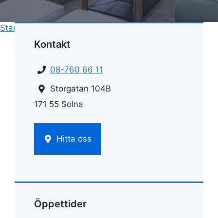
Start
»
Städning
»
Checklista veckostädning
Kontakt
08-760 66 11
Storgatan 104B
171 55 Solna
Hitta oss
Öppettider