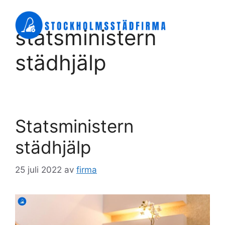
Hoppa
till
Meny
statsministern
innehåll
städhjälp
Statsministern
städhjälp
25 juli 2022
av
firma