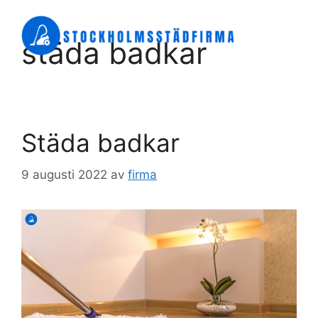
Hoppa
till
Meny
städa badkar
innehåll
Städa badkar
9 augusti 2022
av
firma