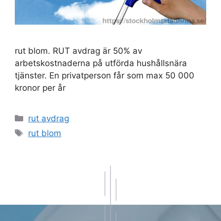
rut blom. RUT avdrag är 50% av
arbetskostnaderna på utförda hushållsnära
tjänster. En privatperson får som max 50 000
kronor per år
Kategorier
rut avdrag
Etiketter
rut blom