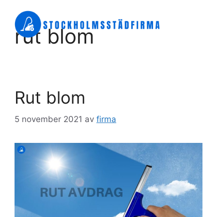
Hoppa
till
Meny
rut blom
innehåll
Rut blom
5 november 2021
av
firma